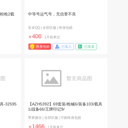
1粉枪2载
中等号运气号，无信誉不良
安卓QQ | 全部区服 | 终身包赔
400
￥
1天前来过
终身包赔
已实人
已实名
-32595
【AZH5392】69套装/枪械6/装备103/载具
1/战备66/王牌印记9/
苹果微信 | 全部区服 | 可购终身包赔
1466
￥
1天前来过