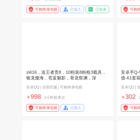
可购终身包赔
已实人
已实名
可购
zl416，送王者贵8，10粉装8粉枪3载具，
安卓手Q-
银龙傲海，苍蓝魅影，骨龙祭渊，深
值-61套
安卓QQ | 全部区服 | 可购终身包赔
安卓QQ |
998
302
￥
￥
2小时前来过
可购终身包赔
已实人
可购