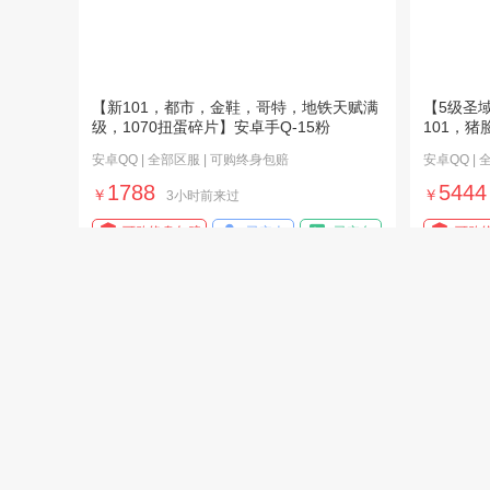
【新101，都市，金鞋，哥特，地铁天赋满
【5级圣
级，1070扭蛋碎片】安卓手Q-15粉
101，
安卓QQ | 全部区服 | 可购终身包赔
安卓QQ |
1788
5444
￥
￥
3小时前来过
可购终身包赔
已实人
已实名
可购
（1粉装-5粉枪-0载具）-君莫笑/AA12G其
一体号1粉
乐融融五级/UMP萌骑冒险五级
龙九天星