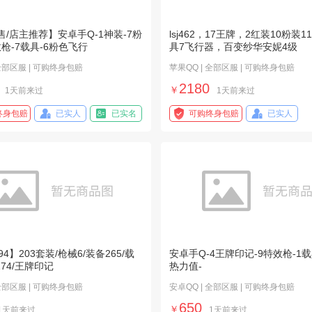
/店主推荐】安卓手Q-1神装-7粉
lsj462，17王牌，2红装10粉装1
效枪-7载具-6粉色飞行
具7飞行器，百变纱华安妮4级
 全部区服 | 可购终身包赔
苹果QQ | 全部区服 | 可购终身包赔
2180
￥
1天前来过
1天前来过
终身包赔
已实人
已实名
可购终身包赔
已实人
94】203套装/枪械6/装备265/载
安卓手Q-4王牌印记-9特效枪-1载具
174/王牌印记
热力值-
 全部区服 | 可购终身包赔
安卓QQ | 全部区服 | 可购终身包赔
650
￥
1天前来过
1天前来过