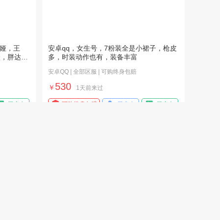
娅，王
安卓qq，女生号，7粉装全是小裙子，枪皮
鞋，胖达圆
多，时装动作也有，装备丰富
安卓QQ | 全部区服 | 可购终身包赔
530
￥
1天前来过
已实名
可购终身包赔
已实人
已实名
诚心出售和平精英账号