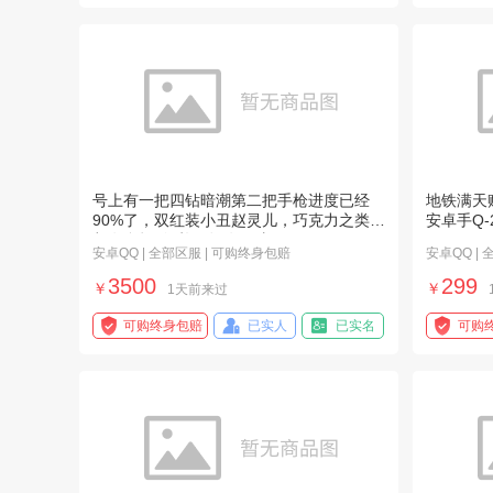
号上有一把四钻暗潮第二把手枪进度已经
地铁满天
90%了，双红装小丑赵灵儿，巧克力之类的
安卓手Q-
都有多把9级枪，还有马皮
安卓QQ | 全部区服 | 可购终身包赔
安卓QQ |
3500
299
￥
￥
1天前来过
可购终身包赔
已实人
已实名
可购