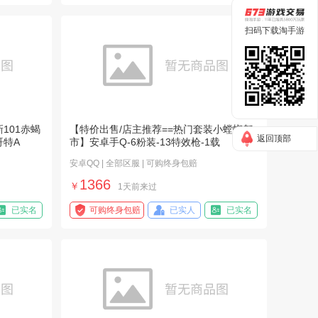
扫码下载淘手游
101赤蝎
【特价出售/店主推荐==热门套装小螳螂都
返回顶部
哥特A
市】安卓手Q-6粉装-13特效枪-1载
安卓QQ | 全部区服 | 可购终身包赔
1366
￥
1天前来过
已实名
可购终身包赔
已实人
已实名