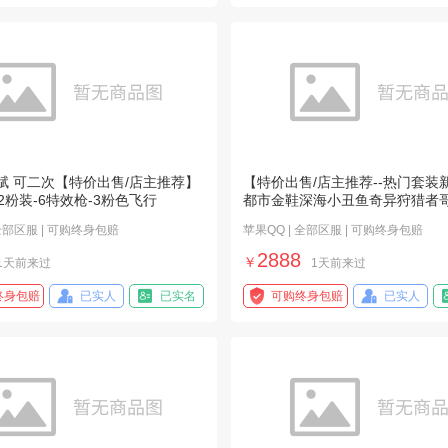
赋 可二次【特价出售/店主推荐】
【特价出售/店主推荐--热门套装新
2粉装-6特效枪-3粉色飞行
都市金鞋深海小丑鱼奇异狩猎者
 全部区服 | 可购终身包赔
苹果QQ | 全部区服 | 可购终身包赔
2888
￥
1天前来过
1天前来过
终身包赔
已实人
已实名
可购终身包赔
已实人