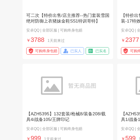
可二次【特价出售/店主推荐--热门套装雪国
【特价出售
绝对防御上衣猪妹金鞋SS1特训哥特】
装-17特
安卓QQ | 全部区服 | 可购终身包赔
安卓QQ |
3788
2377
￥
￥
1天前来过
可购终身包赔
已实人
已实名
可购
【AZH5395】132套装/枪械8/装备208/载
【AZH53
具4/战备105/王牌印记
具1/战备
安卓QQ | 全部区服 | 可购终身包赔
安卓QQ |
999
599
￥
￥
1天前来过