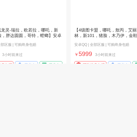
域龙灵-瑞拉，欧若拉，哪吒，新
【4级图卡盟，哪吒，敖丙，艾丽
猪脸，胖达圆圆，哥特，螳螂】安卓
林，新101，猪脸，木乃伊，金
圆
 全部区服 | 可购终身包赔
安卓QQ | 全部区服 | 可购终身包赔
5999
￥
3小时前来过
3小时前来过
终身包赔
已实人
已实名
可购终身包赔
已实人
7特1车/15传说 AUG花中眠M4墨
青铜段位———可改二次
梦玉骢第五大道至尊宝神骥逐星野