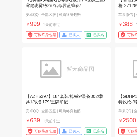
（1神装-3粉装-11粉枪-1载具）-安妮二级/
【mhp1
鸢尾珑雾/永恒终焉/霁蓝缠春/
枪-271
安卓QQ | 全部区服 | 可购终身包赔
苹果微信 |
999
388
￥
￥
1天前来过
可购终身包赔
已实人
已实名
可购
【AZH5397】184套装/枪械9/装备302/载
【GDHP
具1/战备179/王牌印记
特效枪-3
安卓QQ | 全部区服 | 可购终身包赔
苹果QQ |
639
2500
￥
￥
1天前来过
可购终身包赔
已实人
已实名
可购