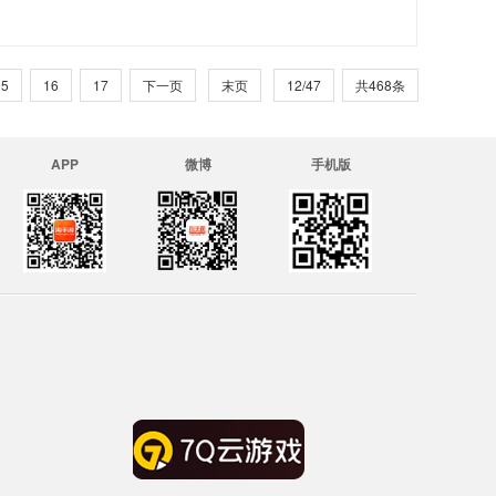
15
16
17
下一页
末页
12/47
共468条
APP
微博
手机版