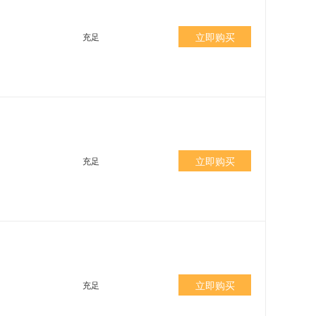
立即购买
充足
立即购买
充足
立即购买
充足