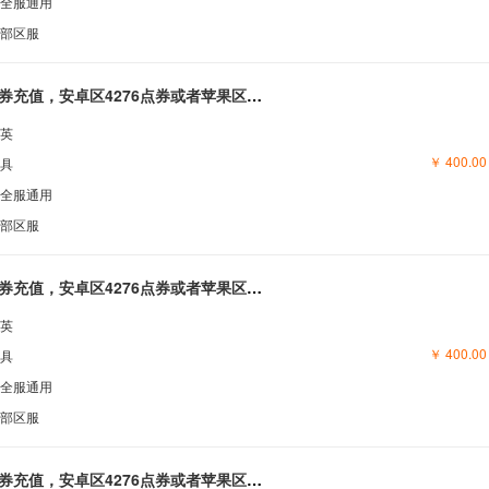
全服通用
部区服
和平精英点券充值，安卓区4276点券或者苹果区4352点券
英
￥ 400.00
具
全服通用
部区服
和平精英点券充值，安卓区4276点券或者苹果区4352点券
英
￥ 400.00
具
全服通用
部区服
和平精英点券充值，安卓区4276点券或者苹果区4352点券