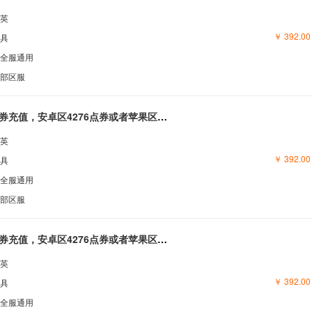
英
￥ 392.00
具
全服通用
部区服
和平精英点券充值，安卓区4276点券或者苹果区4352点券
英
￥ 392.00
具
全服通用
部区服
和平精英点券充值，安卓区4276点券或者苹果区4352点券
英
￥ 392.00
具
全服通用