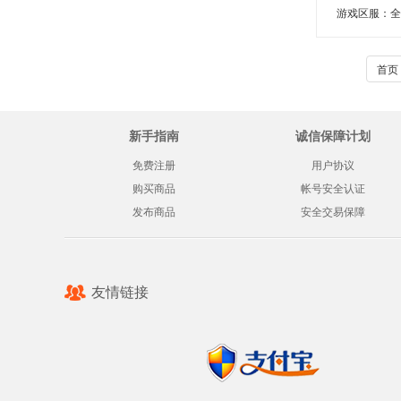
游戏区服：全
首页
新手指南
诚信保障计划
免费注册
用户协议
购买商品
帐号安全认证
发布商品
安全交易保障
友情链接