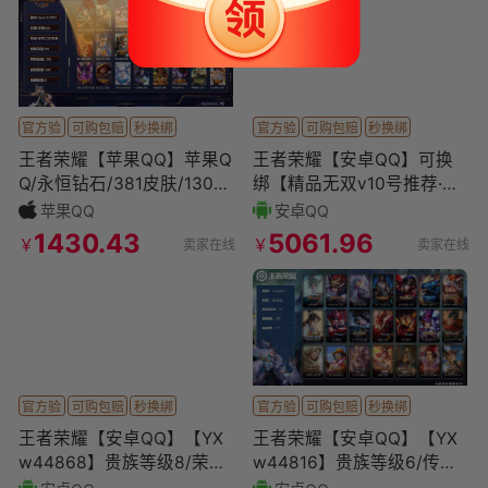
官方验
可购包赔
秒换绑
官方验
可购包赔
秒换绑
王者荣耀【苹果QQ】苹果Q
王者荣耀【安卓QQ】可换
Q/永恒钻石/381皮肤/130英
绑【精品无双v10号推荐·有
雄/2典藏/0珍品无双/1无双/
传承位·流光积分6w·大乔全
苹果QQ
安卓QQ
5珍品传
皮·5典藏·1无双·
1430.43
5061.96
￥
￥
卖家在线
卖家在线
官方验
可购包赔
秒换绑
官方验
可购包赔
秒换绑
王者荣耀【安卓QQ】【YX
王者荣耀【安卓QQ】【YX
w44868】贵族等级8/荣耀
w44816】贵族等级6/传说
典藏数量2/传说皮肤数量2
皮肤数量3/史诗皮肤数量2