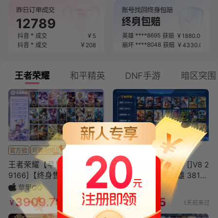
****3231
捕鱼
成交
￥
700
12789
****2288
****5667
捕鱼
成交
￥
200
幻唐
获赔
￥
2220.00
*
****8695
抖音
成交
￥
5
英雄
获赔
￥
1880.00
*
****8048
抖音
成交
￥
208
崩坏
获赔
￥
4330.00
*
****9748
抖音
成交
￥
5
奥特
获赔
￥
1030.00
****9155
****1695
航海
成交
￥
110
斗罗
获赔
￥
4640.00
****7278
****3297
鱼乐
成交
￥
450
暗区
获赔
￥
720.00
王者荣耀
和平精英
DNF手游
暗区突围
****2151
****7995
太极
成交
￥
400
原神
获赔
￥
3910.00
****8798
****9168
鱼乐
成交
￥
2000
原神
获赔
￥
3710.00
*
****7011
抖音
成交
￥
6
王者
获赔
￥
3320.00
*
****4180
抖音
成交
￥
3
无畏
获赔
￥
3340.00
****1721
****3512
梦想
成交
￥
766
三国
获赔
￥
2490.00
****0562
****5254
新仙
成交
￥
150
王者
获赔
￥
2220.00
****3722
****6368
明日
成交
￥
28.8
原神
获赔
￥
1240.00
****4172
****3407
超自
成交
￥
30
暗区
获赔
￥
3530.00
官方验
可购包赔
秒换绑
官方验
可购包赔
秒换绑
****2770
捕鱼
成交
￥
2500
王者荣耀【苹果QQ】[2410
王者荣耀【安卓QQ】[]V8 2
*
抖音
成交
￥
5
****9636
巅峰
成交
￥
12000
9166]【终身售后 找回包
典藏 25传说 129英雄 381皮
*
抖音
成交
￥
558
赔】苹果手Q121区512皮3珍
肤 不可二次 不可修改实名
苹果QQ
安卓QQ
****6746
欢乐
成交
￥
188
品传说1珍
男号
3909.78
1020.65
￥
￥
1天前来过
1天前来过