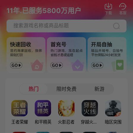
11年.已服务5800万用户
下载
客服
热门
限时免费
新游
王者荣耀
和平精英
火影忍者
穿越火线：枪战王者
暗区突围