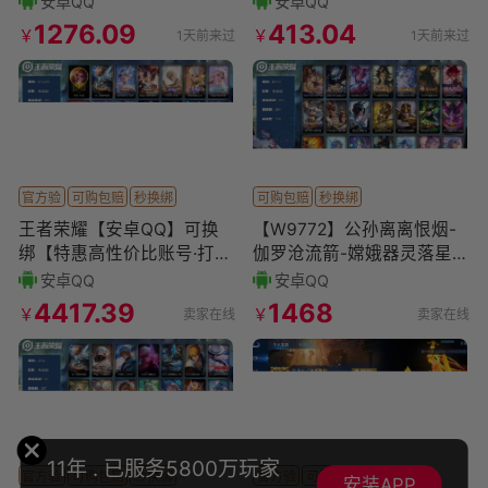
安卓QQ
安卓QQ
8/史诗皮肤数量8
8/皮肤数量129
1276.09
413.04
￥
￥
1天前来过
1天前来过
官方验
可购包赔
秒换绑
可购包赔
秒换绑
王者荣耀【安卓QQ】可换
【W9772】公孙离离恨烟-
绑【特惠高性价比账号·打野
伽罗沧流箭-嫦娥器灵落星
41段·五无双·七珍品怪盗基
盏-安卓QQ-无二次-贵1
安卓QQ
安卓QQ
德·三典藏·蛇年虎年全
4417.39
1468
￥
￥
卖家在线
卖家在线
11年 . 已服务5800万玩家
官方验
可购包赔
秒换绑
官方验
可购包赔
秒换绑
安装APP