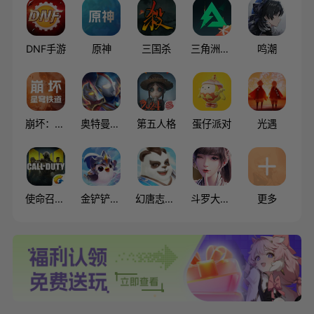
DNF手游
原神
三国杀
三角洲行动
鸣潮
崩坏：星穹铁道
奥特曼系列OL
第五人格
蛋仔派对
光遇
使命召唤手游
金铲铲之战
幻唐志：逍遥外传（神武4）
斗罗大陆:魂师对决
更多