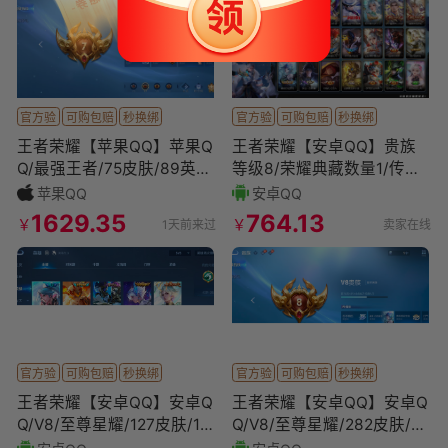
官方验
可购包赔
秒换绑
官方验
可购包赔
秒换绑
王者荣耀【苹果QQ】苹果Q
王者荣耀【安卓QQ】贵族
Q/最强王者/75皮肤/89英
等级8/荣耀典藏数量1/传说
雄/0典藏/0珍品无双/4无双/
皮肤数量16/史诗皮肤数量8
苹果QQ
安卓QQ
4珍品传说/
6/皮肤数量256/
1629.35
764.13
￥
￥
1天前来过
卖家在线
官方验
可购包赔
秒换绑
官方验
可购包赔
秒换绑
王者荣耀【安卓QQ】安卓Q
王者荣耀【安卓QQ】安卓Q
Q/V8/至尊星耀/127皮肤/10
Q/V8/至尊星耀/282皮肤/13
9英雄/0典藏/0珍品无双/2
0英雄/1典藏/0珍品无双/0