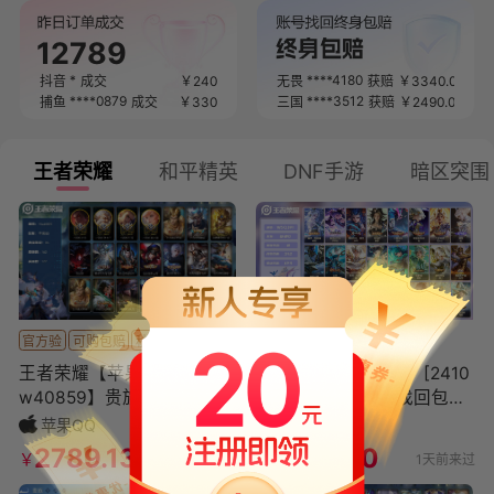
****7995
原神
获赔
￥
3910.00
****5940
航海
成交
￥
40
****9168
原神
获赔
￥
3710.00
12789
****5078
和平
成交
￥
195
****7011
王者
获赔
￥
3320.00
*
抖音
成交
￥
240
****4180
无畏
获赔
￥
3340.00
****0879
捕鱼
成交
￥
330
****3512
三国
获赔
￥
2490.00
****7536
幻唐
成交
￥
688
****5254
王者
获赔
￥
2220.00
****9379
口袋
成交
￥
52
****6368
原神
获赔
￥
1240.00
****8712
王者
成交
￥
66
****3407
暗区
获赔
￥
3530.00
王者荣耀
和平精英
DNF手游
暗区突围
****7600
捕鱼
成交
￥
195
****5205
原神
获赔
￥
800.00
****5501
捕鱼
成交
￥
628
****6787
穿越
获赔
￥
2270.00
****1772
捕鱼
成交
￥
498
****7438
原神
获赔
￥
3870.00
*
抖音
成交
￥
5
****3456
原神
获赔
￥
4920.00
****8766
光遇
成交
￥
32
****4870
崩坏
获赔
￥
1610.00
****5421
决战
成交
￥
250
****0727
幻唐
获赔
￥
4270.00
****5421
七雄
成交
￥
700
****0008
穿越
获赔
￥
2610.00
*
抖音
成交
￥
110
官方验
可购包赔
秒换绑
官方验
可购包赔
秒换绑
****9080
幻唐
成交
￥
24
****4346
王者荣耀【苹果QQ】【YX
王者荣耀【安卓QQ】[2410
斗罗
成交
￥
350
****4983
水浒
成交
￥
1000
w40859】贵族等级6/传说
0818]【终身售后 找回包
****6491
植物
成交
￥
33
皮肤数量3/史诗皮肤数量4
赔】安卓手Q153区312皮4
苹果QQ
安卓QQ
*
抖音
成交
￥
155
2/皮肤数量163
珍品传说3典
2789.13
1466.30
￥
￥
1天前来过
1天前来过