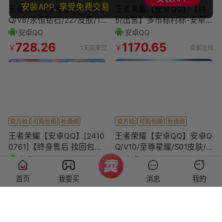
安装APP, 享受免费交易
王者荣耀【安卓QQ】安卓Q
王者荣耀【安卓QQ】【特
Q/V8/永恒钻石/227皮肤/12
价出售】多市标村标-安卓Q
8英雄/1典藏/0珍品无双/0
-V8-129英雄-347皮肤-4典
安卓QQ
安卓QQ
无双/0
藏皮肤-14传
728.26
1170.65
￥
￥
1天前来过
卖家在线
官方验
可购包赔
秒换绑
官方验
可购包赔
秒换绑
王者荣耀【安卓QQ】[2410
王者荣耀【安卓QQ】安卓Q
0761]【终身售后 找回包
Q/V10/至尊星耀/501皮肤/1
赔】安卓手Q447区207皮2
30英雄/4典藏/0珍品无双/4
安卓QQ
安卓QQ
典藏13传说
无双/
801.09
4832.61
￥
￥
1天前来过
1天前来过
首页
我要买
消息
我的