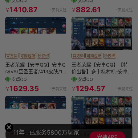
安卓QQ
安卓QQ
无双/4
无双/0
1410.87
882.61
￥
￥
1天前来过
1天前来过
官方验
可购包赔
秒换绑
官方验
可购包赔
秒换绑
王者荣耀【安卓QQ】安卓Q
王者荣耀【安卓QQ】【特
Q/V9/至圣王者/413皮肤/13
价出售】多市标村标-安卓Q
0英雄/2典藏/0珍品无双/1无
-V8-129英雄-347皮肤-4典
安卓QQ
安卓QQ
双/1
藏皮肤-14传
1629.35
1294.57
￥
￥
1天前来过
1天前来过
11年 . 已服务5800万玩家
官方验
可购包赔
秒换绑
官方验
可购包赔
秒换绑
安装APP