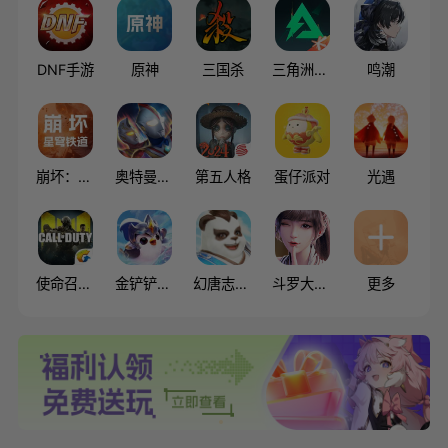
DNF手游
原神
三国杀
三角洲行动
鸣潮
崩坏：星穹铁道
奥特曼系列OL
第五人格
蛋仔派对
光遇
使命召唤手游
金铲铲之战
幻唐志：逍遥外传（神武4）
斗罗大陆:魂师对决
更多