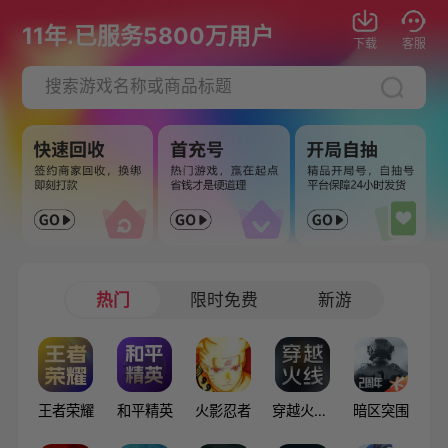
11年.已服务5800万用户
下载
客服
热门
限时免费
新游
王者荣耀
和平精英
火影忍者
穿越火线：枪战王者
暗区突围