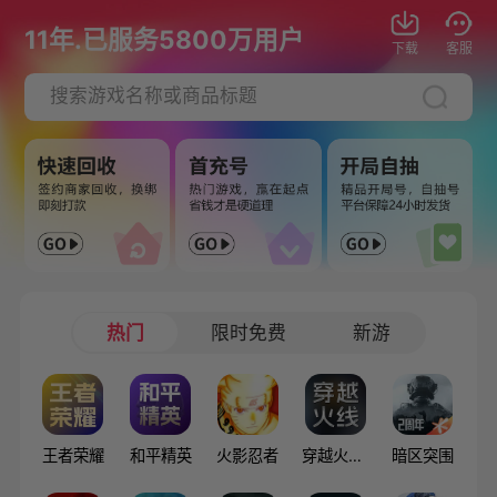
11年.已服务5800万用户
下载
客服
热门
限时免费
新游
王者荣耀
和平精英
火影忍者
穿越火线：枪战王者
暗区突围