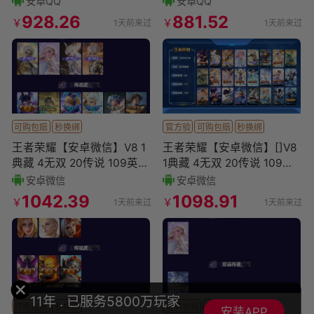
安卓QQ
安卓QQ
男号
928.26
881.52
￥
￥
1天前来过
1天前来过
可购包赔
秒换绑
官方验
可购包赔
秒换绑
王者荣耀【安卓微信】V8 1
王者荣耀【安卓微信】[]V8
典藏 4无双 20传说 109英雄
1典藏 4无双 20传说 109英
117皮肤 永久社交场景限制
雄 117皮肤 永久社交场景限
安卓微信
安卓微信
可二次
制 可
1042.39
1098.91
￥
￥
1天前来过
1天前来过
11年 . 已服务5800万玩家
可购包赔
秒换绑
可购包赔
秒换绑
安装APP