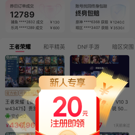
*
****4180
抖音
成交
￥
5
无畏
获赔
￥
3340.00
FI
****5616
****3512
成交
￥
230
三国
获赔
￥
2490.00
12789
****6244
****5254
三角
成交
￥
20
王者
获赔
￥
2220.00
****2832
****6368
捕鱼
成交
￥
130
原神
获赔
￥
1240.00
****1289
****3407
乐鸿
成交
￥
600
暗区
获赔
￥
3530.00
****1713
****5205
捕鱼
成交
￥
7150
原神
获赔
￥
800.00
****0911
****6787
和平
成交
￥
350
穿越
获赔
￥
2270.00
****2448
****7438
王者
成交
￥
1300
原神
获赔
￥
3870.00
王者荣耀
和平精英
DNF手游
暗区突围
****8480
****3456
捕鱼
成交
￥
130
原神
获赔
￥
4920.00
*
****4870
抖音
成交
￥
70
崩坏
获赔
￥
1610.00
****3634
****0727
奥特
成交
￥
2500
幻唐
获赔
￥
4270.00
*
****0008
抖音
成交
￥
208
穿越
获赔
￥
2610.00
*
****5910
抖音
成交
￥
650
王者
获赔
￥
2800.00
*
****3661
抖音
成交
￥
88
三角
获赔
￥
4850.00
****6606
****7227
烈焰
成交
￥
400
无畏
获赔
￥
3860.00
****7484
鱼乐
成交
￥
1000
官方验
可购包赔
秒换绑
可购包赔
秒换绑
****1436
仙语
成交
￥
140
王者荣耀【安卓QQ】【YX
王者荣耀【安卓QQ】V10 3
*
抖音
成交
￥
5
****8828
仙语
成交
￥
200
w43475】贵族等级5/传说
典藏 4无双 5珍品传说 50传
皮肤数量4/史诗皮肤数量3
说 129英雄 402皮肤 典藏英
安卓QQ
安卓QQ
0/皮肤数量148
雄武
436.96
3510.87
￥
￥
1天前来过
1天前来过