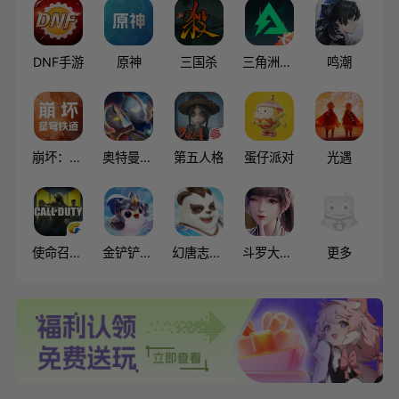
DNF手游
原神
三国杀
三角洲行动
鸣潮
崩坏：星穹铁道
奥特曼系列OL
第五人格
蛋仔派对
光遇
使命召唤手游
金铲铲之战
幻唐志：逍遥外传（神武4）
斗罗大陆:魂师对决
更多
****5144
****7011
游戏
成交
￥
5.9
王者
获赔
￥
3320.00