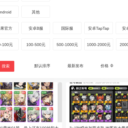
ndroid
其他
苹果官方
安卓B服
国际服
安卓TapTap
安
0-100元
100-500元
500-1000元
1000-2000元
20
默认排序
最新发布
价格
搜索