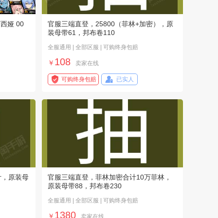
娅 00
官服三端直登，25800（菲林+加密），原
装母带61，邦布卷110
全服通用 | 全部区服 | 可购终身包赔
108
￥
卖家在线
可购终身包赔
已实人
计，原装母
官服三端直登，菲林加密合计10万菲林，
原装母带88，邦布卷230
全服通用 | 全部区服 | 可购终身包赔
1380
￥
卖家在线