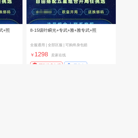
武+照
8-15级叶瞬光+专武+雅+雅专武+照
全服通用 | 全部区服 | 可购终身包赔
1298
￥
卖家在线
可购终身包赔
已实人
1猫又 两队
绝区零官服星见雅6+3叶瞬光2+1仪玄2+1
丹2+1！