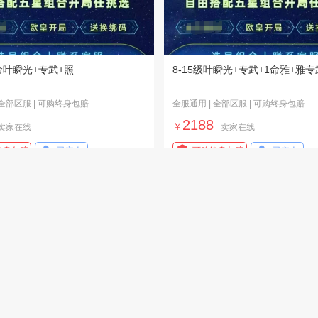
1命叶瞬光+专武+照
8-15级叶瞬光+专武+1命雅+雅专
 全部区服 | 可购终身包赔
全服通用 | 全部区服 | 可购终身包赔
2188
￥
卖家在线
卖家在线
终身包赔
已实人
可购终身包赔
已实人
0级初始】仪玄+专武青溟笼舍★可绑
01仪玄 01星见雅 耀佳音 狼叔 0
送邮【官服】
配队完整