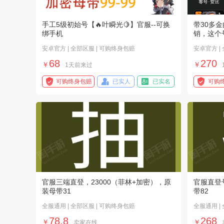
手工5级初始号【🔥叶瞬光🍋】官服--可换
带30多
绑手机
销，这个
安卓官方 | 全部区服 | 可购终身包赔
安卓官方 |
68
270
￥
￥
1天前来过
可购终身包赔
已实人
已实名
可购
官服三端直登，23000（菲林+加密），原
官服直登
装母带31
带82
全服通用 | 全部区服 | 可购终身包赔
全服通用 |
78.8
268
￥
￥
卖家在线