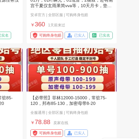
01丹，01叶瞬光，01琉音，2狼叔，还有南
宫千夏仪玄雨果简vva等，10天月卡，垫30
抽还有20抽
安卓官方 | 全部区服 | 可购终身包赔
360
￥
1天前来过
已实名
可购终身包赔
已实人
已实名
驻85-
【必带照】菲林12000-15000，常驻75-
20
120，邦布85-130，加密母带8-20
全服通用 | 全部区服 | 可购终身包赔
78.88
￥
卖家在线
可购终身包赔
已实人