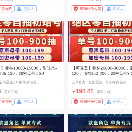
终身包赔
已实人
可购终身包赔
已实人
】菲林13000-15000，常驻75-
【可直登】菲林26000-30000，常
85-130，加密母带8-20
120，邦布150-200，加密母带9-
 全部区服 | 可购终身包赔
安卓官方 | 全部区服 | 可购终身包赔
8
198.88
￥
卖家在线
卖家在线
终身包赔
已实人
可购终身包赔
已实人