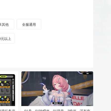
卓其他
全服通用
00元以上