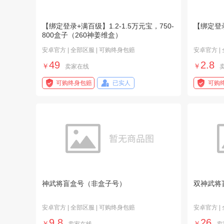
【绑定登录+满百级】1.2-1.5万元宝，750-
【绑定登
800盒子（260神姜维盒）
安卓官方 | 全部区服 | 可购终身包赔
安卓官方 |
49
2.8
￥
￥
卖家在线
可购终身包赔
已实人
可购
神武将盲盒号（非盒子号）
双神武将
安卓官方 | 全部区服 | 可购终身包赔
安卓官方 |
9.8
26
￥
￥