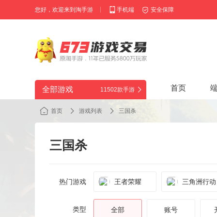
您好，欢迎来到淘手游
手机端
安全保障
首页
全部游戏
11502款手游
首页
游戏列表
三国杀
三国杀
热门游戏
王者荣耀
三角洲行动
类型
全部
账号