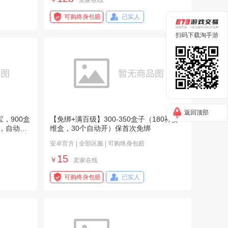
卖家在线
可购终身包赔
已实人
扫码下载淘手游
返回顶部
宝，900盒
【免绑+满百级】300-350盒子（180神姜
盒，自动开
维盒，30个自动开）保首次免绑
安卓官方 | 全部区服 | 可购终身包赔
15
￥
卖家在线
可购终身包赔
已实人