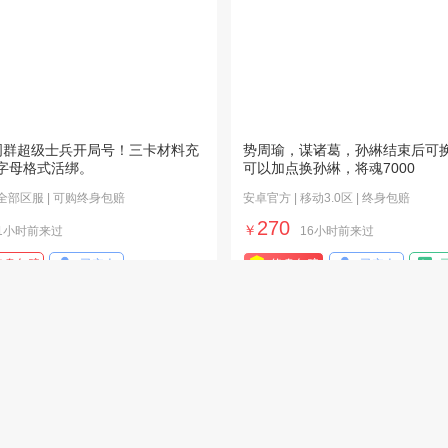
周群超级士兵开局号！三卡材料充
势周瑜，谋诸葛，孙綝结束后可
字母格式活绑。
可以加点换孙綝，将魂7000
 全部区服 | 可购终身包赔
安卓官方 | 移动3.0区 | 终身包赔
270
￥
1小时前来过
16小时前来过
终身包赔
已实人
终身包赔
已实人