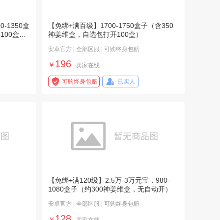
-1350盒
【免绑+满百级】1700-1750盒子（含350
100盒
神姜维盒，自选包打开100盒）
安卓官方 | 全部区服 | 可购终身包赔
196
￥
卖家在线
可购终身包赔
已实人
【免绑+满120级】2.5万-3万元宝，980-
1080盒子（约300神姜维盒，无自动开）
安卓官方 | 全部区服 | 可购终身包赔
128
￥