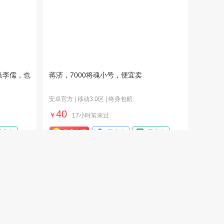
换李儒，也
蒋济，7000将魂小号，便宜卖
安卓官方 | 移动3.0区 | 终身包赔
40
￥
17小时前来过
已实名
终身包赔
已实人
已实名