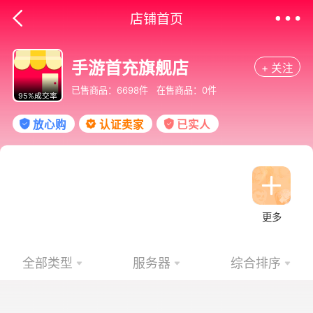
店铺首页
手游首充旗舰店
+ 关注
已售商品：
6698
件
在售商品：
0
件
95%
成交率
放心购
认证卖家
已实人
更多
全部类型
服务器
综合排序