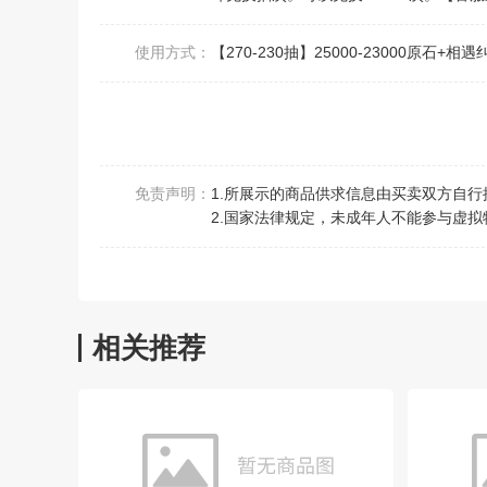
使用方式：
【270-230抽】25000-23000原石
免责声明：
1.所展示的商品供求信息由买卖双方自
2.国家法律规定，未成年人不能参与虚拟
相关推荐