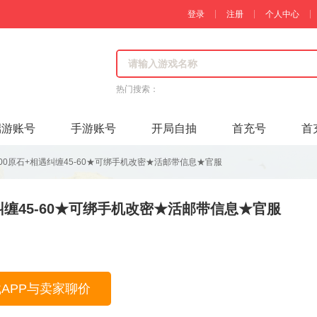
登录
注册
个人中心
热门搜索：
端游账号
手游账号
开局自抽
首充号
首
-23000原石+相遇纠缠45-60★可绑手机改密★活邮带信息★官服
+相遇纠缠45-60★可绑手机改密★活邮带信息★官服
载APP与卖家聊价