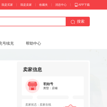
我是买家
我是卖家
收藏夹
消息中心
APP下载
搜索
充号续充
帮助中心
卖家信息
初始号
类型：店铺
卖家状态：卖家在线