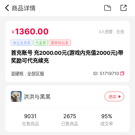
商品详情
1360.00
￥
3人想要 . 在线
保证金商家
代金券
需审核玩家
首充账号 充2000.00元(游戏内充值2000元)带
奖励可代充续充
ID:
51719710
混硬核
.
全部区服
洪洪与黑黑
进店
9031
2675
95
%
在售商品
已售商品
成交率