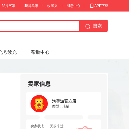
我是买家
我是卖家
收藏夹
消息中心
APP下载
搜索
充号续充
帮助中心
卖家信息
淘手游官方店
类型：店铺
卖家状态：1天前来过