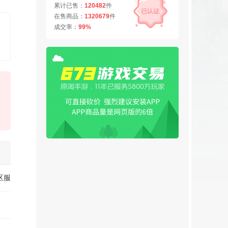
累计已售：
120482
件
在售商品：
1320679
件
成交率：
99%
区服