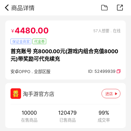
商品详情
4480.00
￥
57人想要 . 在线
保证金商家
代金券
首充账号 充8000.00元(游戏内组合充值8000
元)带奖励可代充续充
ID:
52499939
安卓OPPO
.
全部区服
淘手游官方店
进店
10000
120479
99
%
在售商品
已售商品
成交率