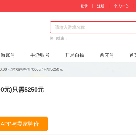
登录
注册
个人中心
热门搜索：
端游账号
手游账号
开局自抽
首充号
首
0.00元(游戏内充值7000元)只需5250元
0元)只需5250元
载APP与卖家聊价