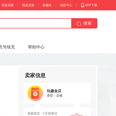
我是买家
我是卖家
收藏夹
消息中心
APP下载
搜索
充号续充
帮助中心
卖家信息
玩趣金店
类型：店铺
卖家状态：1天前来过