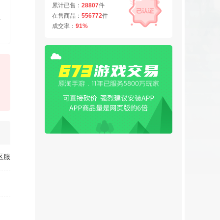
累计已售：
28807
件
在售商品：
556772
件
有
成交率：
91%
区服