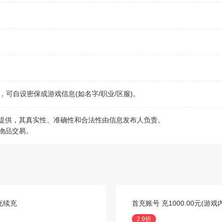
可自设密保或游戏信息(如名字/职业/区服)。
行提供，其真实性、准确性和合法性由信息发布人负责。
物品交易。
代充续充
首充账号 充1000.00元(游
2.9折