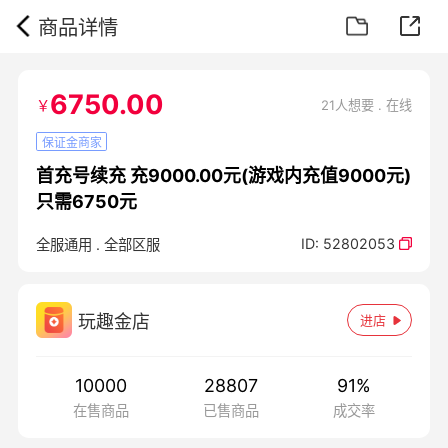
商品详情
6750.00
￥
21人想要 . 在线
保证金商家
首充号续充 充9000.00元(游戏内充值9000元)
只需6750元
ID:
52802053
全服通用
.
全部区服
玩趣金店
进店
10000
28807
91
%
在售商品
已售商品
成交率