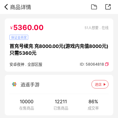
商品详情
5360.00
￥
51人想要 . 在线
保证金商家
首充号续充 充8000.00元(游戏内充值8000元)
只需5360元
ID:
58064818
安卓夜神
.
全部区服
逍遥手游
进店
10000
12211
86
%
在售商品
已售商品
成交率