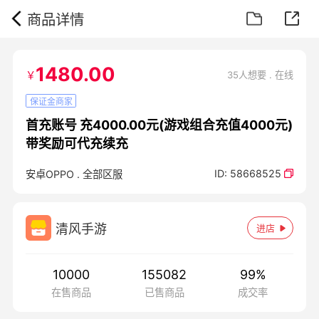
商品详情
1480.00
￥
35人想要 . 在线
保证金商家
首充账号 充4000.00元(游戏组合充值4000元)
带奖励可代充续充
ID:
58668525
安卓OPPO
.
全部区服
清风手游
进店
10000
155082
99
%
在售商品
已售商品
成交率