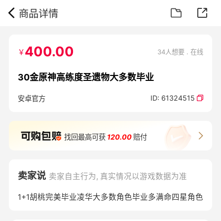
商品详情
400.00
￥
34人想要 . 在线
30金原神高练度圣遗物大多数毕业
ID:
61324515
安卓官方
找回最高可获
120.00
赔付
卖家说
卖家自主行为, 真实情况以游戏数据为准
1+1胡桃完美毕业凌华大多数角色毕业多满命四星角色