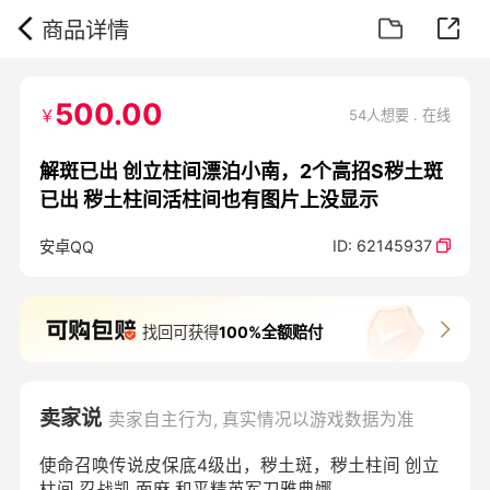
商品详情
500.00
￥
54人想要 . 在线
解斑已出 创立柱间漂泊小南，2个高招S秽土斑
已出 秽土柱间活柱间也有图片上没显示
ID:
62145937
安卓QQ
找回可获得
100%全额赔付
卖家说
卖家自主行为, 真实情况以游戏数据为准
使命召唤传说皮保底4级出，秽土斑，秽土柱间 创立
柱间 忍战凯 面麻 和平精英军刀雅典娜