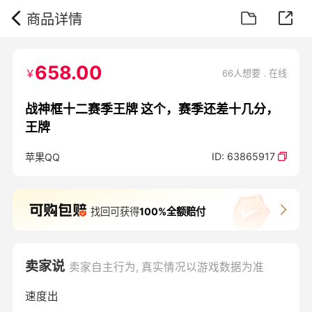
商品详情
658.00
￥
66人想要 . 在线
战神框十二赛季王牌 这个，赛季还差十几分，
王牌
ID:
63865917
苹果QQ
找回可获得
100%全额赔付
卖家说
卖家自主行为, 真实情况以游戏数据为准
速度出