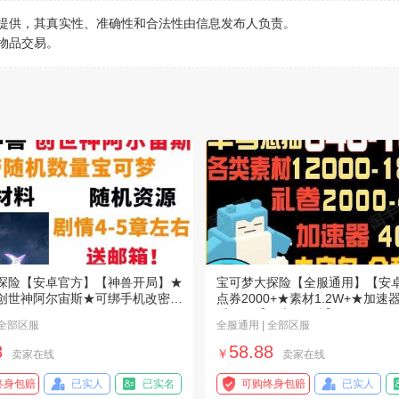
行提供，其真实性、准确性和合法性由信息发布人负责。
物品交易。
探险【安卓官方】【神兽开局】★
宝可梦大探险【全服通用】【安
创世神阿尔宙斯★可绑手机改密
点券2000+★素材1.2W+★加速器
看图★【保底800抽】
 全部区服
全服通用 | 全部区服
8
58.88
￥
卖家在线
卖家在线
终身包赔
已实人
已实名
可购终身包赔
已实人