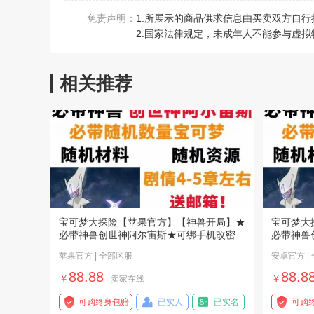
免责声明：
1.所展示的商品供求信息由买卖双方自
2.国家法律规定，未成年人不能参与虚拟
相关推荐
宝可梦大探险【苹果官方】【神兽开局】★
宝可梦大
必带神兽创世神阿尔宙斯★可绑手机改密
必带神兽
【官服】
【官服】
苹果官方 | 全部区服
安卓官方 |
88.88
88.8
￥
￥
卖家在线
可购终身包赔
已实人
已实名
可购