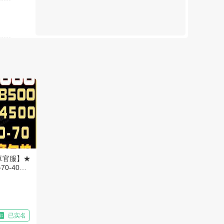
卓官服】★
70-40★
已实名