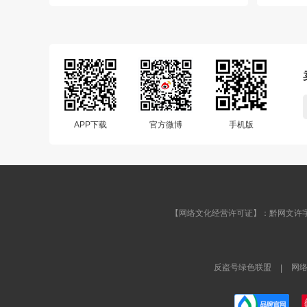
APP下载
官方微博
手机版
【网络文化经营许可证】：黔网文许字[201
反盗号绿色联盟
网
|