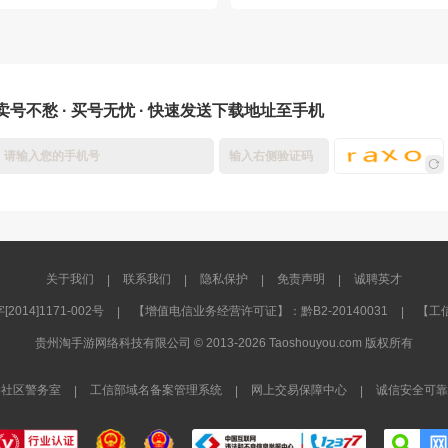
卖号不愁 · 买号无忧 · 快速发送下载地址至手机
关于我们
联系我们
隐私保护
免责声明
诚聘英才
|
|
|
|
4]1171-002号
【增值电信业务经营许可证】：黔B2-20140031
【工信
|
|
贵州淘手游网络科技有限公司 © 2013-2026 Taoshouyou.com 版权所有
络社区警务室
工信部域名备案管理系统
网上交易保障中心
诚信安全可靠
|
|
|