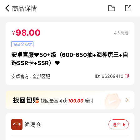
商品详情
98.00
￥
4人想要
保证金商家
安卓官服❤️50+级（600-650抽+海神唐三+自
选SSR卡+SSR）❤️
ID:
66269410
安卓官方
.
全部区服
找回最高可获
109.00
赔付
渔满仓
进店