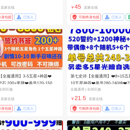
45
￥
卖家在线
卖家在线
终身包赔
已实人
可购终身包赔
已实人
全服通用】3-5五星+神器❤️
第七史诗【全服通用】❤️8+15五星
空石 200+奖牌❤️单号120-150抽
10五星神器❤️单号280-240抽❤️7
 全部区服
全服通用 | 全部区服
500+誓约签❤️
21.5
￥
卖家在线
卖家在线
终身包赔
已实人
可购终身包赔
已实人