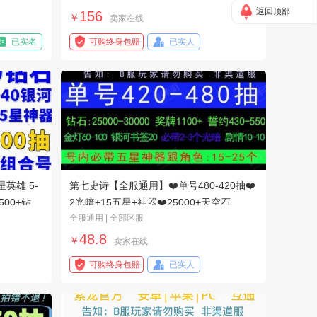
返回顶部
156
￥
卖家在线
已实名
可购终身包赔
已实人
英雄 5-
第七史诗【全服通用】❤️单号480-420抽❤️
500+钻石
2光暗+15五星+神器❤️25000+天空石
400+誓约 1000奖牌
全服通用 | 全部区服
48.8
￥
卖家在线
可购终身包赔
已实人