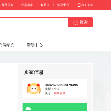
我是买家
我是卖家
收藏夹
消息中心
APP下载
搜索
充号续充
帮助中心
卖家信息
3482676058fd79495
类型：个人
状态：
卖家在线