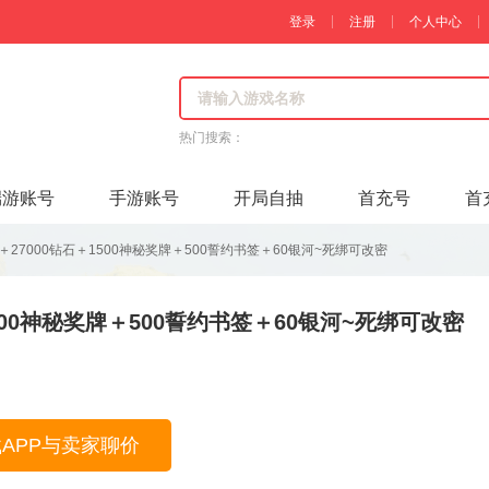
登录
注册
个人中心
热门搜索：
端游账号
手游账号
开局自抽
首充号
首
＋27000钻石＋1500神秘奖牌＋500誓约书签＋60银河~死绑可改密
1500神秘奖牌＋500誓约书签＋60银河~死绑可改密
载APP与卖家聊价