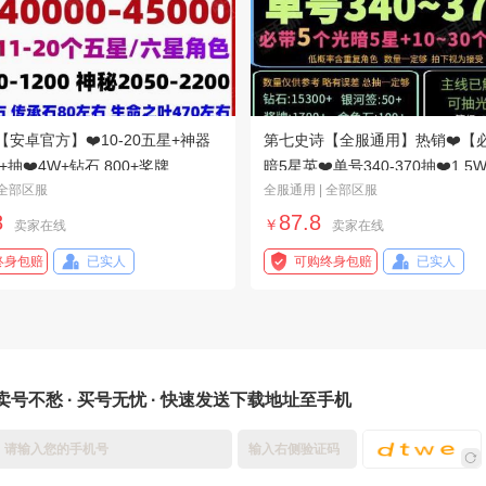
安卓官方】❤️10-20五星+神器
第七史诗【全服通用】热销❤️【
+抽❤️4W+钻石 800+奖牌
暗5星英❤️单号340-370抽❤️1.5
 全部区服
全服通用 | 全部区服
秘❤️
400+誓约❤️
8
87.8
￥
卖家在线
卖家在线
终身包赔
已实人
可购终身包赔
已实人
卖号不愁 · 买号无忧 · 快速发送下载地址至手机