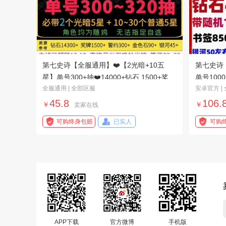
第七史诗【全服通用】❤️【2光暗+10五
第七史诗【
星】单号300+抽❤️14000+钻石 1500+奖牌
单号1000
全服通用 | 全部区服
安卓官方 |
300+誓约❤️
2000+神
45.8
106.
￥
￥
卖家在线
可购终身包赔
已实人
可购
APP下载
官方微博
手机版