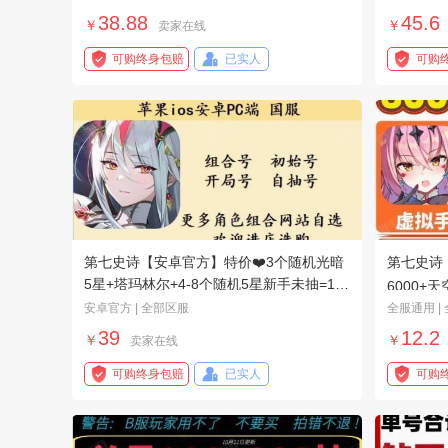
38.88
45.6
￥
￥
卖家在线
可购终身包赔
已实人
可购
第七史诗【安卓官方】特价❤️3个随机光暗
第七史诗【
5星+塔玛林尔+4-8个随机5星新手未抽=1大
6000+天
陆❤️死绑可改密
安卓官方 | 全部区服
全服通用 |
❤️
39
12.2
￥
￥
卖家在线
可购终身包赔
已实人
可购