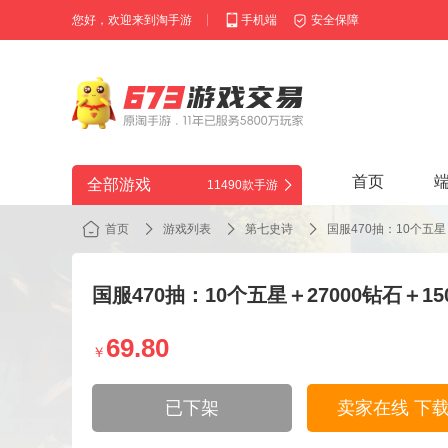
您好，欢迎来到淘手游
手机端
安全保障
首页
全部游戏
11490款手游
首页
游戏列表
第七史诗
国服470抽：10个五星
国服470抽：10个五星＋27000钻石＋
69.80
￥
已下架
卖家在线 下