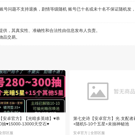
账号问题不支持退换，剧情等级随机 账号已十名或未十名不保证随机发
。
行提供，其真实性、准确性和合法性由信息发布人负责。
物品交易。
【安卓官方】【光暗多英雄】♥单
第七史诗【安卓官方】光.支配者
80抽♥15000-13000天空石♥
+随机5-10个五星+未抽神秘池
 全部区服
安卓官方 | 全部区服