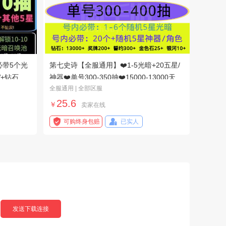
必带5个光
第七史诗【全服通用】❤️1-5光暗+20五星/
W+钻石
神器❤️单号300-350抽❤️15000-13000天空
全服通用 | 全部区服
石❤️
25.6
￥
卖家在线
可购终身包赔
已实人
发送下载连接