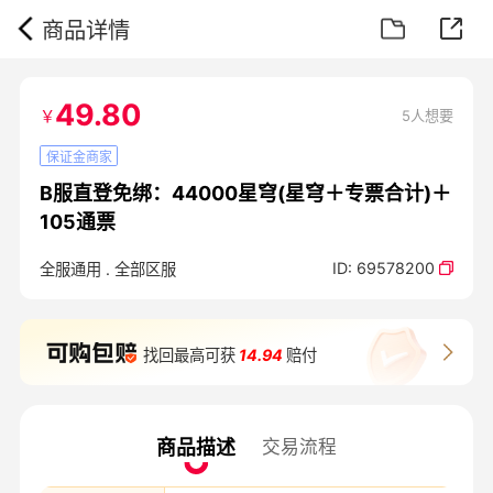
商品详情
49.80
￥
5人想要
保证金商家
B服直登免绑：44000星穹(星穹＋专票合计)＋
105通票
ID:
69578200
全服通用
.
全部区服
找回最高可获
14.94
赔付
商品描述
交易流程