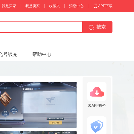
我是买家
我是卖家
收藏夹
消息中心
APP下载
搜索
充号续充
帮助中心
装APP撩价
【王者荣耀】用户076*****a
获赔金额：
200.00
元
2026-08-05