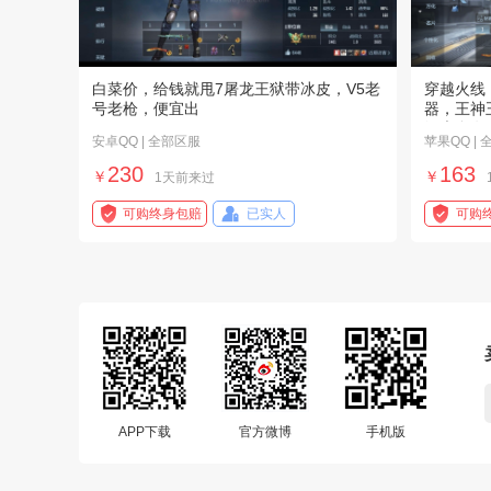
白菜价，给钱就甩7屠龙王狱带冰皮，V5老
穿越火线
号老枪，便宜出
器，王神
级也多有8
安卓QQ | 全部区服
苹果QQ |
230
163
￥
￥
1天前来过
可购终身包赔
已实人
可购
APP下载
官方微博
手机版