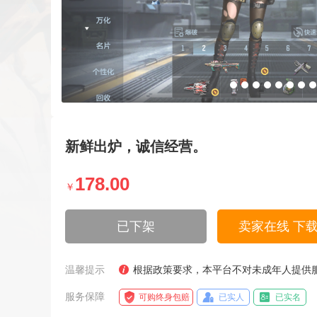
新鲜出炉，诚信经营。
178.00
￥
已下架
卖家在线 下
温馨提示
根据政策要求，本平台不对未成年人提供
服务保障
可购终身包赔
已实人
已实名