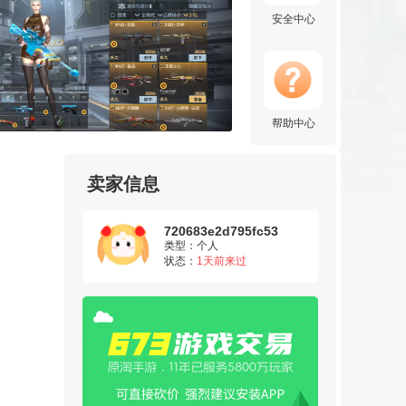
安全中心
【实况足球】用户840*****f
获赔金额：
115.00
元
2026-08-03
【王者荣耀】用户860*****b
获赔金额：
200.00
元
2026-08-03
帮助中心
【王者荣耀】用户607*****a
卖家信息
获赔金额：
1087.00
元
2026-07-29
【王者荣耀】用户442*****6
720683e2d795fc53
类型：个人
获赔金额：
920.00
元
2026-07-27
状态：
1天前来过
【王者荣耀】用户227*****0
获赔金额：
480.00
元
2026-07-27
【王者荣耀】用户115*****f
获赔金额：
420.00
元
2026-07-27