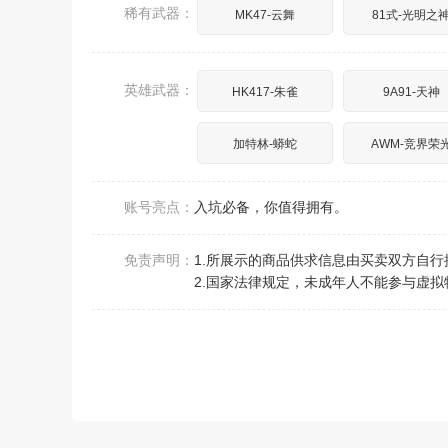
稀有武器：
MK47-云舞
81式-光明之
英雄武器：
HK417-朱雀
9A91-天神
加特林-蟒蛇
AWM-竞界荣
账号亮点：
入坑必备，你值得拥有。
免责声明：
1.所展示的商品供求信息由买卖双方自
2.国家法律规定，未成年人不能参与虚拟