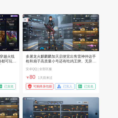
穿越火线
多屠龙火麒麟麟加天启便宜出售雷神仲达手
游都可玩分
枪和扇子高质量小号还有吃鸡王牌。无异地
看
异常q等级低
安卓QQ | 全部区服
80
￥
1天前来过
已实名
可购终身包赔
已实人
已实名