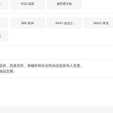
神
KSG-孟获
激昂霸王枪
98K-星神
AK47-血武士
M4A1-青龙
光
行提供，其真实性、准确性和合法性由信息发布人负责。
物品交易。