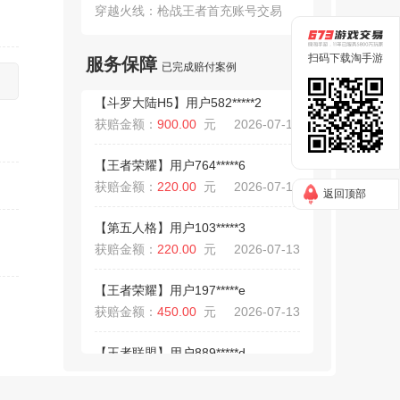
获赔金额：
120.00
元
2026-07-16
台
穿越火线：枪战王者首充账号交易
【斗罗大陆H5】用户582*****2
扫码下载淘手游
服务保障
已完成赔付案例
获赔金额：
900.00
元
2026-07-15
【王者荣耀】用户764*****6
获赔金额：
220.00
元
2026-07-14
【第五人格】用户103*****3
获赔金额：
220.00
元
2026-07-13
返回顶部
【王者荣耀】用户197*****e
获赔金额：
450.00
元
2026-07-13
【王者联盟】用户889*****d
获赔金额：
290.00
元
2026-07-13
【洛克王国：世界】用户278*****5
获赔金额：
350.00
元
2026-07-10