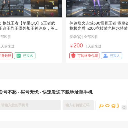
：枪战王者【苹果QQ】5王者武
仲达烽火连城p90雷暴王者 帝皇
王迹王烈王碟外加王神冰皮，英雄
枪极光盾m200竞技荣光柯尔特荣
1
 全部区服
安卓QQ | 全部区服
200
￥
1天前来过
1天前来过
终身包赔
已实名
可购终身包赔
已实人
卖号不愁 · 买号无忧 · 快速发送下载地址至手机