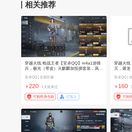
相关推荐
穿越火线:枪战王者【安卓QQ】m4a1游骑
穿越火线
兵，极光（带皮）火麒麟加投掷套装，风之
灭，屠龙
子好几把
钥匙
安卓QQ | 全部区服
安卓QQ |
220
160
￥
￥
1天前来过
可购终身包赔
已实人
可购