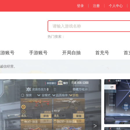
登录
注册
个人中心
热门搜索：
端游账号
手游账号
开局自抽
首充号
首
诚信经营。
>