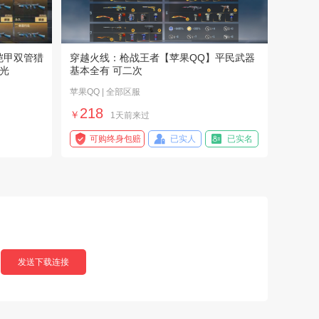
铠甲双管猎
穿越火线：枪战王者【苹果QQ】平民武器
光
基本全有 可二次
苹果QQ | 全部区服
218
￥
1天前来过
可购终身包赔
已实人
已实名
发送下载连接