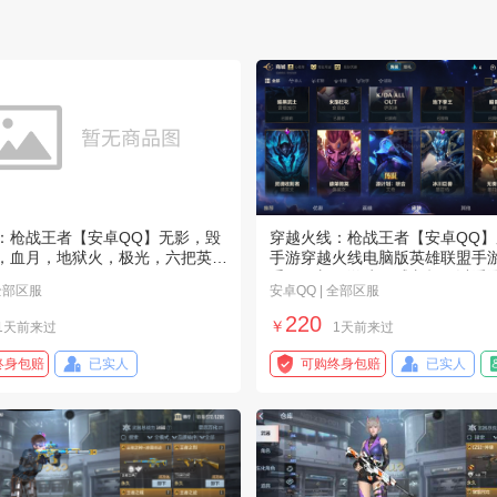
：枪战王者【安卓QQ】无影，毁
穿越火线：枪战王者【安卓QQ】
，血月，地狱火，极光，六把英雄
手游穿越火线电脑版英雄联盟手
手了不想玩游戏了感兴趣可以看
 全部区服
安卓QQ | 全部区服
220
￥
1天前来过
1天前来过
终身包赔
已实人
可购终身包赔
已实人