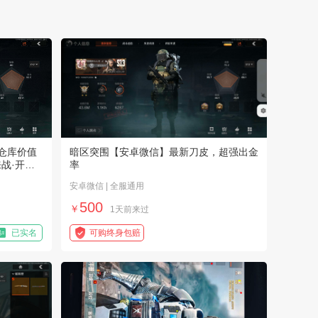
【战争与文明】用户450*****1
获赔金额：
1300.00
元
2026-07-27
【王者荣耀】用户076*****a
获赔金额：
300.00
元
2026-07-27
【逆战：未来】用户179*****c
获赔金额：
730.00
元
2026-07-25
仓库价值
暗区突围【安卓微信】最新刀皮，超强出金
来战·开山
率
【青云诀之伏魔】用户983*****7
获赔金额：
2000.00
元
2026-07-21
安卓微信 | 全服通用
500
￥
1天前来过
【英雄联盟】用户408*****2
获赔金额：
1520.00
元
2026-07-21
已实名
可购终身包赔
【永劫无间手游】用户390*****2
获赔金额：
410.00
元
2026-07-17
【永劫无间（pc版）】用户046*****c