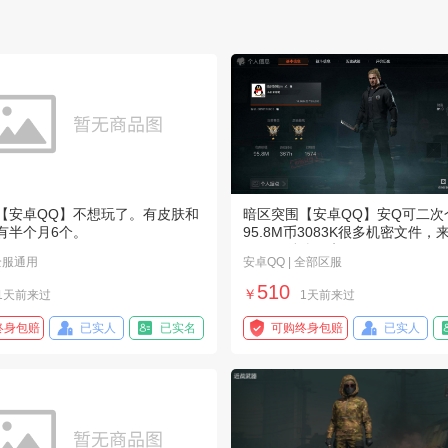
【安卓QQ】不想玩了。有皮肤和
暗区突围【安卓QQ】安Q可二次
有半个月6个。
95.8M币3083K很多机密文件，
刀，工兵铲，来
 全服通用
安卓QQ | 全部区服
510
￥
1天前来过
1天前来过
终身包赔
已实人
已实名
可购终身包赔
已实人