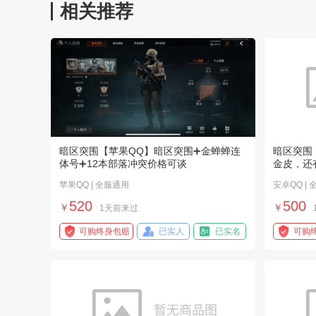
相关推荐
暗区突围【苹果QQ】暗区突围➕金蝉蝉连
暗区突围
体号➕12本部落冲突价格可谈
金皮，还
苹果QQ | 全服通用
安卓QQ |
520
500
￥
￥
1天前来过
可购终身包赔
已实人
已实名
可购