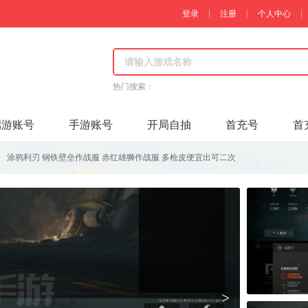
登录
注册
个人中心
热门搜索：
端游账号
手游账号
开局自抽
首充号
首
衣》 涂鸦利刃 钢铁壁垒作战服 赤红雄狮作战服 多枪皮便宜出可二次
>