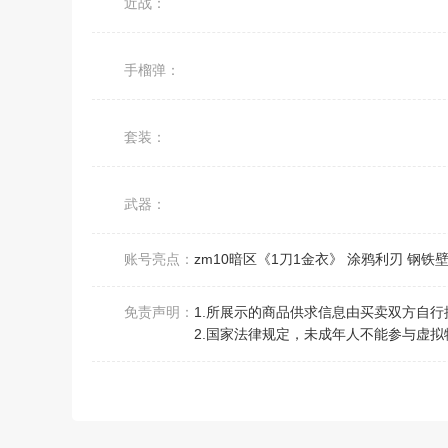
近战：
手榴弹：
套装：
武器：
账号亮点：
zm10暗区《1刀1金衣》 涂鸦利刃 钢
免责声明：
1.所展示的商品供求信息由买卖双方自
2.国家法律规定，未成年人不能参与虚拟