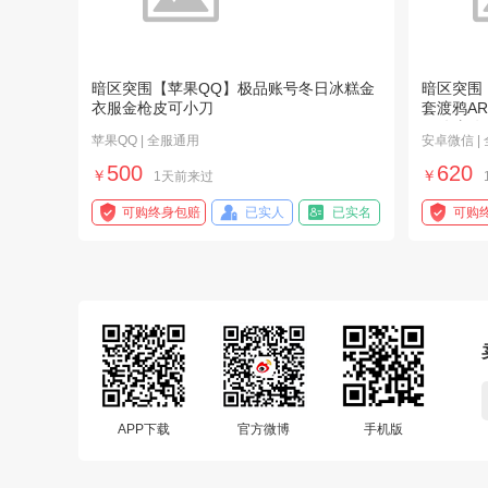
暗区突围【苹果QQ】极品账号冬日冰糕金
暗区突围
衣服金枪皮可小刀
套渡鸦AR
配件皮肤
苹果QQ | 全服通用
安卓微信 |
500
620
￥
￥
1天前来过
可购终身包赔
已实人
已实名
可购
APP下载
官方微博
手机版