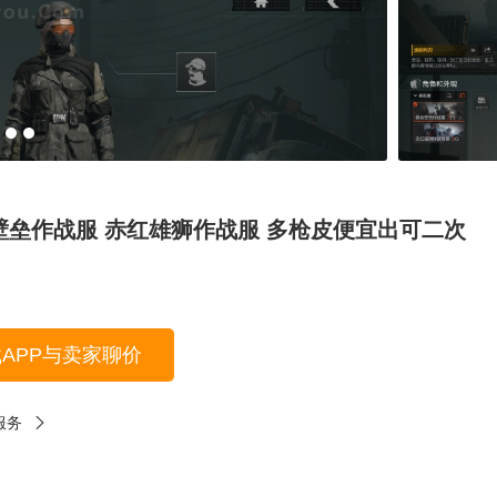
铁壁垒作战服 赤红雄狮作战服 多枪皮便宜出可二次
载APP与卖家聊价
服务