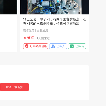
获赔金额：
120.00
元
2026-07-16
【斗罗大陆H5】用户582*****2
骑士全套，除了剑，有两个主客房钥匙，还
获赔金额：
900.00
元
2026-07-15
有刚买的六格保险箱，价格可议着急出
安卓微信 | 全服通用
【王者荣耀】用户764*****6
500
获赔金额：
220.00
元
2026-07-14
￥
1天前来过
可购终身包赔
已实人
已实名
【第五人格】用户103*****3
获赔金额：
220.00
元
2026-07-13
【王者荣耀】用户197*****e
获赔金额：
450.00
元
2026-07-13
【王者联盟】用户889*****d
发送下载连接
获赔金额：
290.00
元
2026-07-13
【洛克王国：世界】用户278*****5
获赔金额：
350.00
元
2026-07-10