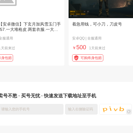
【安卓微信】下玄月加风雪玉门手
着急用钱，可小刀，刀皮号
57.一大堆枪皮.两套衣服.一大堆
 全服通用
安卓QQ | 全服通用
500
￥
1天前来过
1天前来过
终身包赔
可购终身包赔
卖号不愁 · 买号无忧 · 快速发送下载地址至手机