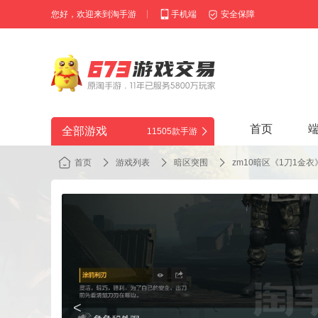
您好，欢迎来到淘手游
手机端
安全保障
首页
全部游戏
11505款手游
首页
游戏列表
暗区突围
zm10暗区《1刀1金
<