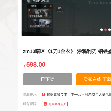
zm10暗区《1刀1金衣》 涂鸦利刃 钢
598.00
￥
已下架
卖家在线 下
温馨提示
根据政策要求，本平台不对未成年人提供
服务保障
可购终身包赔