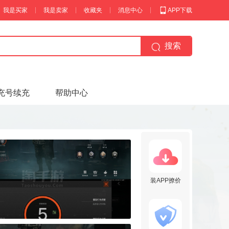
我是买家
我是卖家
收藏夹
消息中心
APP下载
搜索
充号续充
帮助中心
装APP撩价