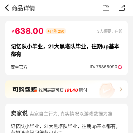
商品详情
638.00
￥
3人想要 . 在线
已降
250
记忆队小毕业，21大黑塔队毕业，往期up基本
都有
ID:
75865090
安卓官方
找回最高可获
191.40
赔付
卖家说
卖家自主行为, 真实情况以游戏数据为准
记忆队小毕业，21大黑塔队毕业，往期up基本都有，
有想法来问问细节可小刀