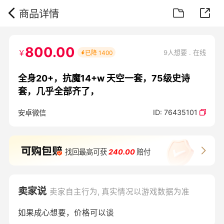
商品详情
800.00
￥
9人想要 . 在线
已降
1400
全身20+，抗魔14+w 天空一套，75级史诗
套，几乎全部齐了，
ID:
76435101
安卓微信
找回最高可获
240.00
赔付
卖家说
卖家自主行为, 真实情况以游戏数据为准
如果成心想要，价格可以谈