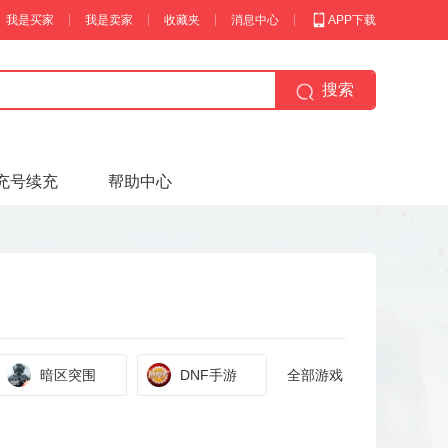
我是买家
我是卖家
收藏夹
消息中心
APP下载
搜索
充号续充
帮助中心
暗区突围
DNF手游
全部游戏