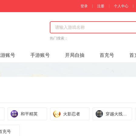
登录
注册
个人中心
热门搜索：
端游账号
手游账号
开局自抽
首充号
首
和平精英
火影忍者
穿越火线：
枪战王者
首充号