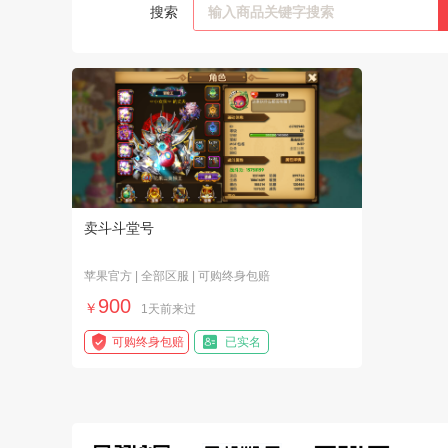
搜索
卖斗斗堂号
苹果官方 | 全部区服 | 可购终身包赔
900
￥
1天前来过
可购终身包赔
已实名