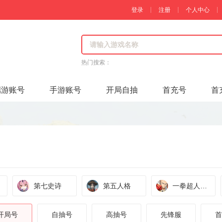
登录
注册
个人中心
热门搜索：
端游账号
手游账号
开局自抽
首充号
首
第七史诗
第五人格
一拳超人：
最强之男
开局号
自抽号
高抽号
先锋服
首