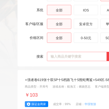
系统
全部
IOS
A
客户端/区服
全部
安卓官方
价格区间
全部
0-50元
5
搜索
⭐强者卷619张十双SP十5档路飞十S熊蛇鹰鲨⭐549区-
商品类型：开局号
游戏名称：航海王：燃烧意志
客户端类型
￥103
保证金商家
成交率：99%
店铺：
华强智游