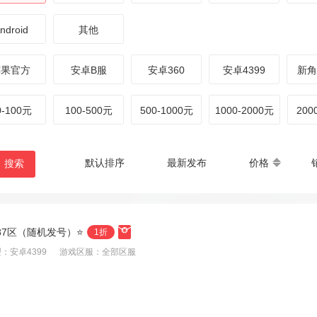
ndroid
其他
苹果官方
安卓B服
安卓360
安卓4399
新角
0-100元
100-500元
500-1000元
1000-2000元
20
默认排序
最新发布
价格
搜索
587区（随机发号）⭐
1折
：安卓4399
游戏区服：全部区服