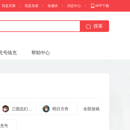
我是买家
我是卖家
收藏夹
消息中心
APP下载
搜索
充号续充
帮助中心
三国志幻想
明日方舟
全部游戏
大陆
充号