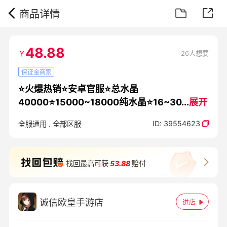
商品详情
48.88
￥
26人想要
保证金商家
⭐火爆热销⭐安卓官服⭐总水晶
40000⭐15000~18000纯水晶⭐16~30
...
展开
ID:
39554623
全服通用
.
全部区服
找回最高可获
53.88
赔付
诚信欧皇手游店
进店