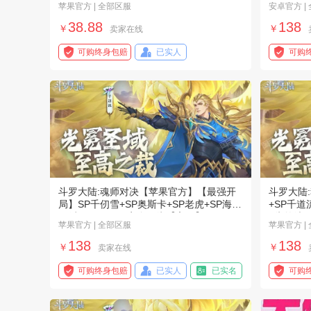
苹果官方 | 全部区服
安卓官方 |
38.88
138
￥
￥
卖家在线
可购终身包赔
已实人
可购
斗罗大陆:魂师对决【苹果官方】【最强开
斗罗大陆
局】SP千仞雪+SP奥斯卡+SP老虎+SP海三
+SP千道
+随机2-6SSR★安全可绑【官服】
+朱竹清
苹果官方 | 全部区服
苹果官方 |
138
138
￥
￥
卖家在线
可购终身包赔
已实人
已实名
可购