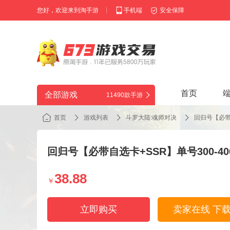
您好，欢迎来到淘手游
手机端
安全保障
首页
全部游戏
11490款手游
首页
游戏列表
斗罗大陆:魂师对决
回归号【必带自
回归号【必带自选卡+SSR】单号300-400抽
38.88
￥
立即购买
卖家在线 下