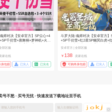
:魂师对决【安卓官方】SP尘心+4
斗罗大陆:魂师对决【安卓官方】
+SP千仞雪+唐舞桐+梦神机+火舞
+SP千仞雪+红2星SP幽冥白虎+红
★可绑手机改密【官服】
神唐三+宁荣荣+可绑手机改密【
 全部区服
安卓官方 | 全部区服
138
￥
卖家在线
卖家在线
终身包赔
已实人
已实名
可购终身包赔
已实人
卖号不愁 · 买号无忧 · 快速发送下载地址至手机