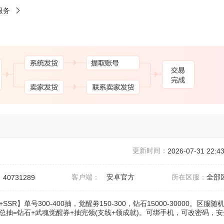
服务
更新时间：
2026-07-31 22:43
客户端：
安卓官方
所在区服：
全部
40731289
】单号300-400抽，觉醒劵150-300，钻石15000-30000。区服随
抽=钻石+武魂觉醒券+抽完领(支线+领成就)。可绑手机，可改密码，安