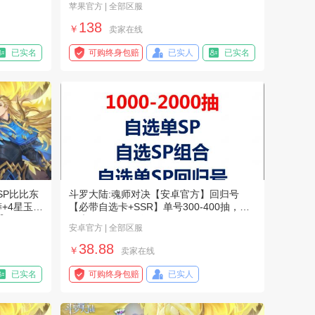
苹果官方 | 全部区服
138
￥
卖家在线
已实名
可购终身包赔
已实人
已实名
SP比比东
斗罗大陆:魂师对决【安卓官方】回归号
蟒+4星玉天
【必带自选卡+SSR】单号300-400抽，觉
】
醒劵150-300，钻石15000-30000
安卓官方 | 全部区服
38.88
￥
卖家在线
已实名
可购终身包赔
已实人