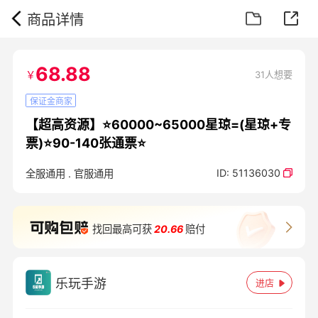
商品详情
68.88
￥
31人想要
保证金商家
【超高资源】⭐60000~65000星琼=(星琼+专
票)⭐90-140张通票⭐
ID:
51136030
全服通用
.
官服通用
找回最高可获
20.66
赔付
乐玩手游
进店