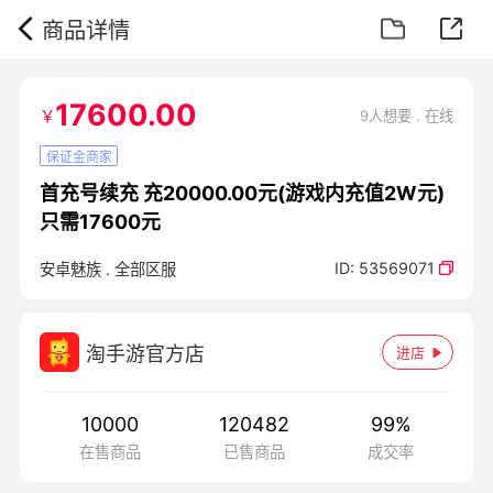
商品详情
17600.00
￥
9人想要 . 在线
保证金商家
首充号续充 充20000.00元(游戏内充值2W元)
只需17600元
ID:
53569071
安卓魅族
.
全部区服
淘手游官方店
进店
10000
120482
99
%
在售商品
已售商品
成交率