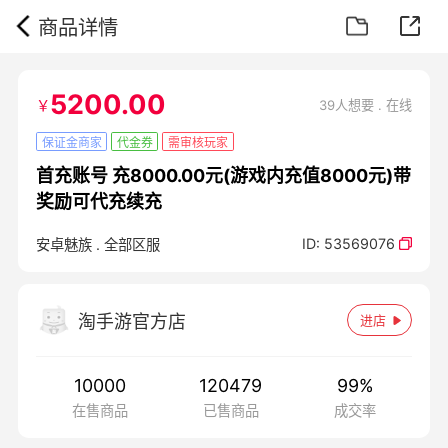
商品详情
5200.00
￥
39人想要 . 在线
保证金商家
代金券
需审核玩家
首充账号 充8000.00元(游戏内充值8000元)带
奖励可代充续充
ID:
53569076
安卓魅族
.
全部区服
淘手游官方店
进店
10000
120479
99
%
在售商品
已售商品
成交率