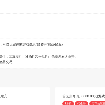
可自设密保或游戏信息(如名字/职业/区服)
行提供，其真实性、准确性和合法性由信息发布人负责。
物品交易。
充续充
首充账号 充30000.00元(
7.6折
代金券
需审核玩