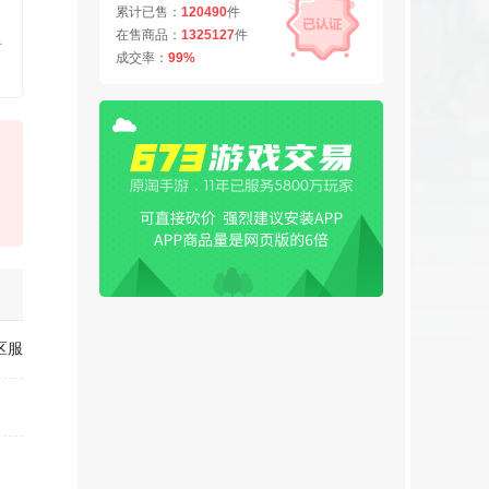
累计已售：
120490
件
在售商品：
1325127
件
有
成交率：
99%
区服