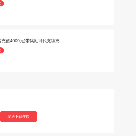
家
戏内充值4000元)带奖励可代充续充
家
发送下载连接