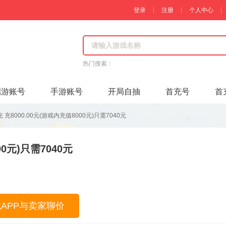
登录
注册
个人中心
热门搜索：
端游账号
手游账号
开局自抽
首充号
首
充8000.00元(游戏内充值8000元)只需7040元
0元)只需7040元
载APP与卖家聊价