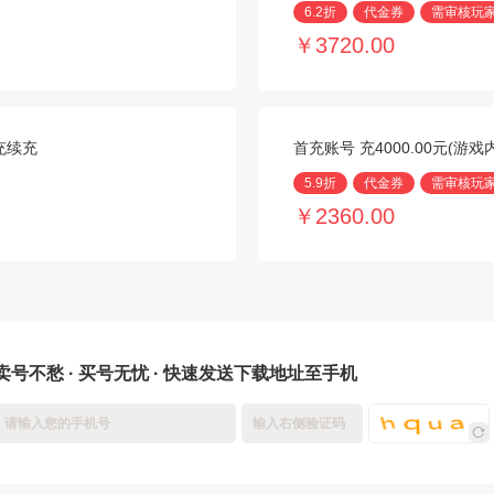
6.2折
代金券
需审核玩
￥3720.00
代充续充
首充账号 充4000.00元(游
5.9折
代金券
需审核玩
￥2360.00
卖号不愁 · 买号无忧 · 快速发送下载地址至手机