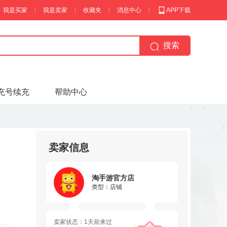
我是买家
我是卖家
收藏夹
消息中心
APP下载
搜索
充号续充
帮助中心
卖家信息
淘手游官方店
类型：店铺
卖家状态：1天前来过