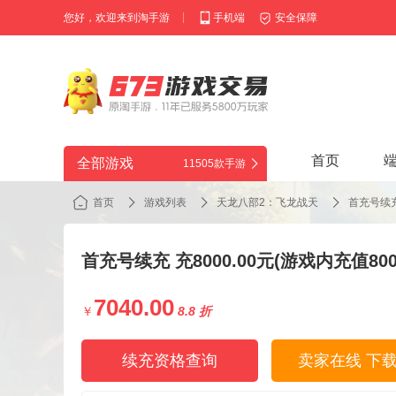
您好，欢迎来到淘手游
手机端
安全保障
首页
全部游戏
11505款手游
首页
游戏列表
天龙八部2：飞龙战天
首充号续充 
首充号续充 充8000.00元(游戏内充值800
7040.00
￥
8.8 折
续充资格查询
卖家在线 下