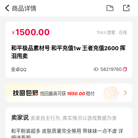
商品详情
1500.00
￥
154人想要 . 在线
和平极品素材号 和平充值1w 王者充值2600 挥
泪甩卖
ID:
58219760
安卓QQ
找回最高可获
1650.00
赔付
卖家说
卖家自主行为, 真实情况以游戏数据为准
和平粉装超多 皮肤质量完全够用 带妹妹一点不虚 详
细请看图