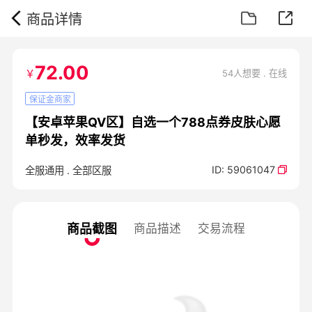
商品详情
72.00
￥
54人想要 . 在线
保证金商家
【安卓苹果QV区】自选一个788点券皮肤心愿
单秒发，效率发货
ID:
59061047
全服通用
.
全部区服
商品截图
商品描述
交易流程