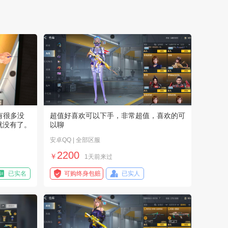
【青云诀之伏魔】用户983*****7
获赔金额：
2000.00
元
2026-07-21
【英雄联盟】用户408*****2
获赔金额：
1520.00
元
2026-07-21
【永劫无间手游】用户390*****2
获赔金额：
410.00
元
2026-07-17
有很多没
超值好喜欢可以下手，非常超值，喜欢的可
【永劫无间（pc版）】用户046*****c
就没有了。
以聊
获赔金额：
120.00
元
2026-07-16
安卓QQ | 全部区服
2200
【斗罗大陆H5】用户582*****2
￥
1天前来过
获赔金额：
900.00
元
2026-07-15
已实名
可购终身包赔
已实人
【王者荣耀】用户764*****6
获赔金额：
220.00
元
2026-07-14
【第五人格】用户103*****3