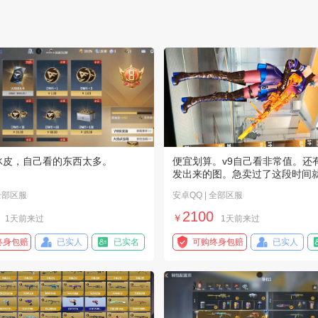
全套冰皮，自己看的东西太多。
便宜划算。v9自己看非常值。还
发出来的图。急卖过了这段时间
 全部区服
安卓QQ | 全部区服
2100
￥
1天前来过
1天前来过
终身包赔
已实人
已实名
可购终身包赔
已实人