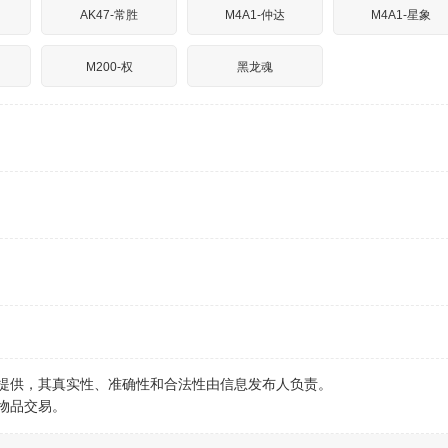
AK47-常胜
M4A1-仲达
M4A1-星象
M200-权
黑龙魂
行提供，其真实性、准确性和合法性由信息发布人负责。
物品交易。