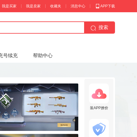
我是买家
我是卖家
收藏夹
消息中心
APP下载
搜索
充号续充
帮助中心
装APP撩价