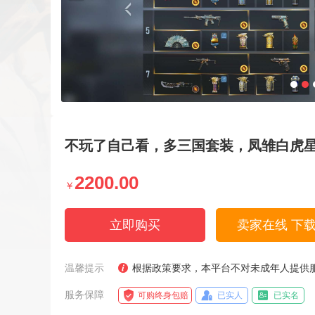
不玩了自己看，多三国套装，凤雏白虎
2200.00
￥
立即购买
卖家在线 下
温馨提示
根据政策要求，本平台不对未成年人提供
服务保障
可购终身包赔
已实人
已实名