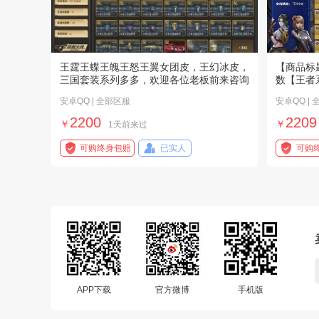
王霆王蝶王魄王怒王翼女团皮，王幻冰皮，
【商品标
三国套装系列多多，欢迎各位老板前来咨询
数【王者
安卓QQ | 全部区服
安卓QQ |
2200
2209
￥
￥
1天前来过
可购终身包赔
已实人
可购
APP下载
官方微博
手机版