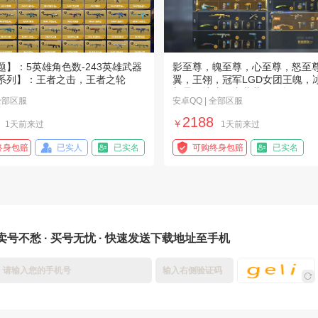
题】：5英雄角色数-243英雄武器
影至尊，魄至尊，心至尊，怒至
系列】：王者之击，王者之轮
翼，王翎，冠军LGD女团王魄，
新星，冰皮王者蔷薇，王幻
 全部区服
安卓QQ | 全部区服
2188
￥
1天前来过
1天前来过
终身包赔
已实人
已实名
可购终身包赔
已实名
卖号不愁 · 买号无忧 · 快速发送下载地址至手机