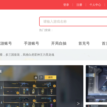
登录
注册
个人中心
热门搜索：
端游账号
手游账号
开局自抽
首充号
首
看，多三国套装，凤雏白虎星神王力黑龙魂
>