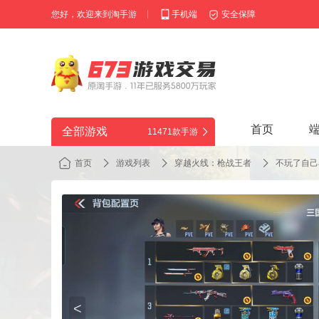
您好，欢迎来到淘手游
手机端
安全保障
首页
全部游戏
11471款手游
首页
游戏列表
穿越火线：枪战王者
不玩了自己
<