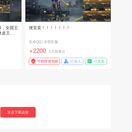
获赔金额：
220.00
元
2026-07-13
【王者荣耀】用户197*****e
获赔金额：
450.00
元
2026-07-13
尊，女团王
便宜卖！！！！！！！
冰皮王者
【王者联盟】用户889*****d
安卓QQ | 全部区服
获赔金额：
290.00
元
2026-07-13
2200
￥
1天前来过
【洛克王国：世界】用户278*****5
可购终身包赔
已实人
已实名
获赔金额：
350.00
元
2026-07-10
【手机反恐特别行动】用户226*****d
获赔金额：
520.00
元
2026-07-10
【王者荣耀】用户977*****0
获赔金额：
150.00
元
2026-07-10
发送下载连接
【英雄联盟】用户618*****9
获赔金额：
150.00
元
2026-07-04