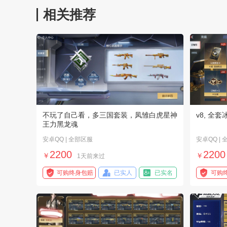
相关推荐
不玩了自己看，多三国套装，凤雏白虎星神
v8, 
王力黑龙魂
安卓QQ | 全部区服
安卓QQ |
2200
2200
￥
￥
1天前来过
可购终身包赔
已实人
已实名
可购