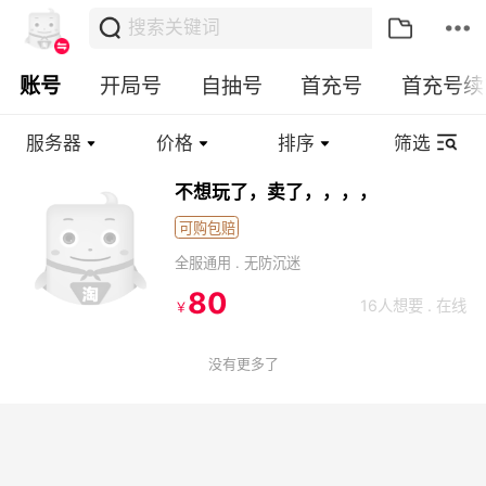
账号
开局号
自抽号
首充号
首充号续
服务器
价格
排序
筛选
下拉刷新
不想玩了，卖了，，，，
可购包赔
全服通用
. 无防沉迷
80
16人想要 . 在线
￥
没有更多了