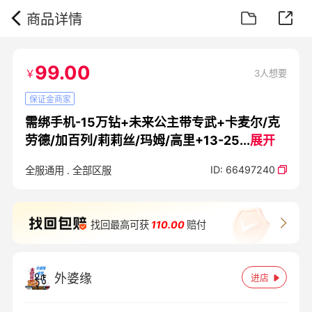
商品详情
99.00
￥
3人想要
保证金商家
需绑手机-15万钻+未来公主带专武+卡麦尔/克
劳德/加百列/莉莉丝/玛姆/高里+13-25
...
展开
ID:
66497240
全服通用
.
全部区服
找回最高可获
110.00
赔付
外婆缘
进店