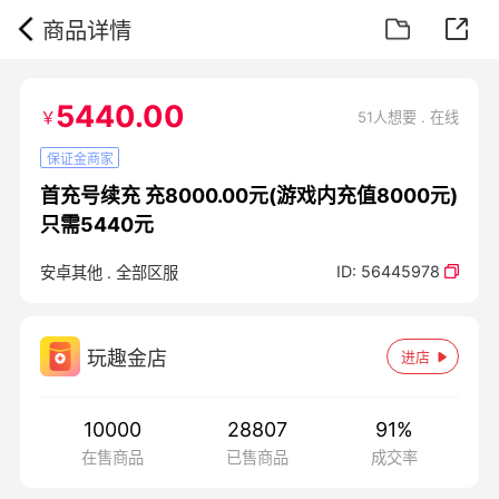
商品详情
5440.00
￥
51人想要 . 在线
保证金商家
首充号续充 充8000.00元(游戏内充值8000元)
只需5440元
ID:
56445978
安卓其他
.
全部区服
玩趣金店
进店
10000
28807
91
%
在售商品
已售商品
成交率