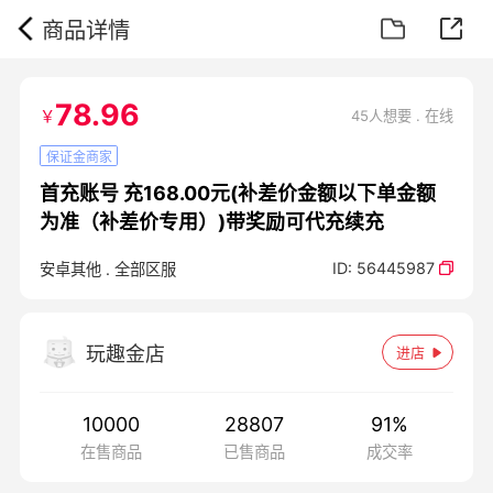
商品详情
78.96
￥
45人想要 . 在线
保证金商家
首充账号 充168.00元(补差价金额以下单金额
为准（补差价专用）)带奖励可代充续充
ID:
56445987
安卓其他
.
全部区服
玩趣金店
进店
10000
28807
91
%
在售商品
已售商品
成交率