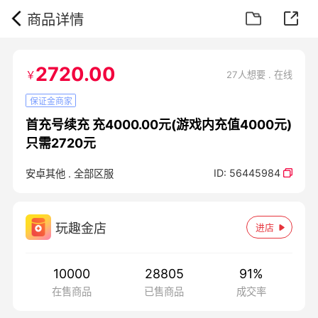
商品详情
2720.00
￥
27人想要 . 在线
保证金商家
首充号续充 充4000.00元(游戏内充值4000元)
只需2720元
ID:
56445984
安卓其他
.
全部区服
玩趣金店
进店
10000
28805
91
%
在售商品
已售商品
成交率