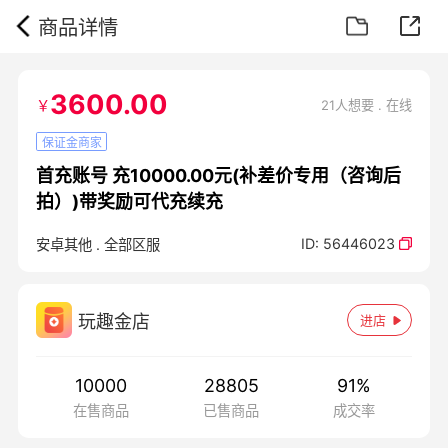
商品详情
3600.00
￥
21人想要 . 在线
保证金商家
首充账号 充10000.00元(补差价专用（咨询后
拍）)带奖励可代充续充
ID:
56446023
安卓其他
.
全部区服
玩趣金店
进店
10000
28805
91
%
在售商品
已售商品
成交率