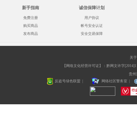
新手指南
诚信保障计划
免费注册
用户协议
购买商品
帐号安全认证
发布商品
安全交易保障
关于
【网络文化经营许可证】：黔网文许字[2014]117
贵州淘
反盗号绿色联盟
|
网络社区警务室
|